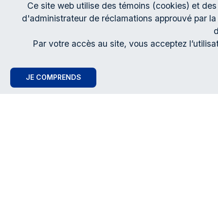
Ce site web utilise des témoins (cookies) et des
Détails
d'administrateur de réclamations approuvé par la 
d
Vous pouvez soumettre votre formulaire 
Par votre accès au site, vous acceptez l’utilis
manières suivantes :
Par courriel :
JE COMPRENDS
saintjohnrecourscollectif@kpmg.ca
Par la poste ou par messager
KPMG INC.
Tour KPMG, Bureau 1500
600, boul. de Maisonneuve Ouest
Montréal QC H3A 0A3
À l’attention de l’Administrateur du 