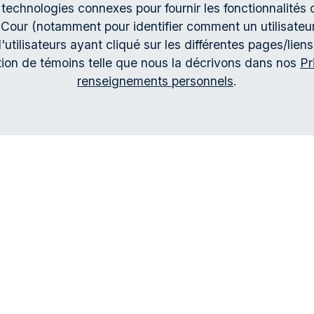
 technologies connexes pour fournir les fonctionnalités 
Cour (notamment pour identifier comment un utilisateur 
'utilisateurs ayant cliqué sur les différentes pages/liens
de réclamation entièrement rempli et tout document req
ation de témoins telle que nous la décrivons dans nos
Pr
renseignements personnels
.
ie :
Recours collectif abus Estabrooks-Saint John